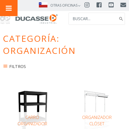
IR
OTRAS OFICINAS
AL
SEARCH
CONTENIDO
FOR:
CATEGORÍA:
ORGANIZACIÓN
FILTROS
CARRO
ORGANIZADOR
ORGANIZADOR
CLÓSET