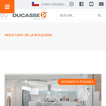
IR
OTRAS OFICINAS
AL
SEARCH
CONTENIDO
FOR:
RESULTADO DE LA BUSQUEDA:
MOVIMIENTO PLEGABLE