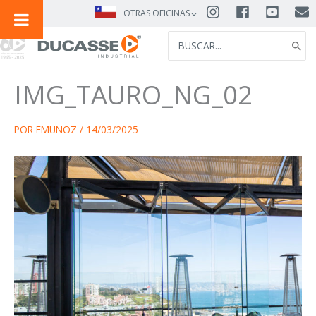
IR
OTRAS OFICINAS
AL
SEARCH
CONTENIDO
FOR:
IMG_TAURO_NG_02
POR
EMUNOZ
/
14/03/2025