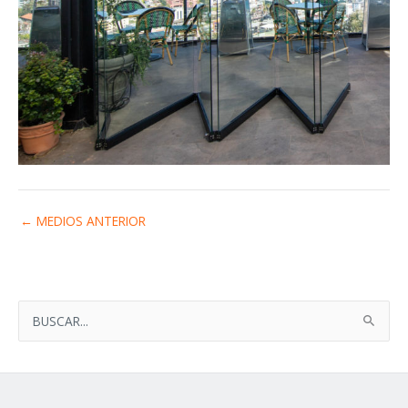
←
MEDIOS ANTERIOR
B
U
S
C