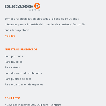
A
R
P
Somos una organización enfocada al diseño de soluciones
O
integrales para la industria del mueble y la construcción con 60
R
años de trayectoria...
:
Más info
NUESTROS PRODUCTOS
Para portones
Para muebles
Para clósets
Para divisiones de ambientes
Para puertas de paso
Para organización de espacios
CONTACTO
Nueva Las Industrias 201, Quilicura - Santiago