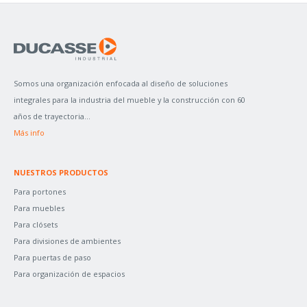
S
C
A
R
P
Somos una organización enfocada al diseño de soluciones
O
integrales para la industria del mueble y la construcción con 60
R
años de trayectoria...
:
Más info
NUESTROS PRODUCTOS
Para portones
Para muebles
Para clósets
Para divisiones de ambientes
Para puertas de paso
Para organización de espacios