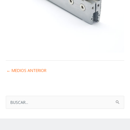
←
MEDIOS ANTERIOR
B
U
S
C