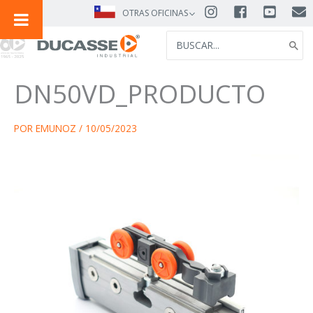
IR
OTRAS OFICINAS
AL
SEARCH
CONTENIDO
FOR:
DN50VD_PRODUCTO
POR
EMUNOZ
/
10/05/2023