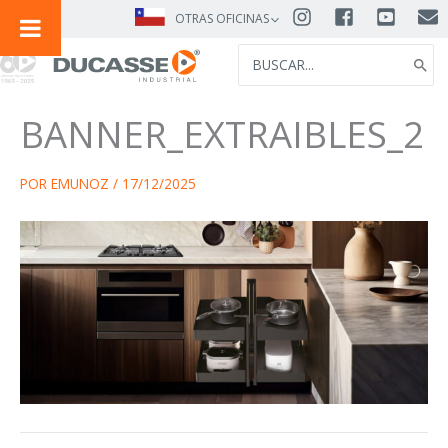
IR
OTRAS OFICINAS
AL
SEARCH
CONTENIDO
FOR:
BANNER_EXTRAIBLES_2
POR
EMUNOZ
/
17/12/2025