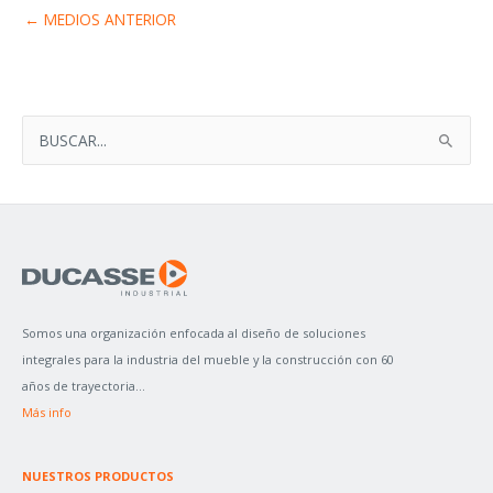
←
MEDIOS ANTERIOR
B
U
S
C
A
R
P
Somos una organización enfocada al diseño de soluciones
O
integrales para la industria del mueble y la construcción con 60
R
años de trayectoria...
:
Más info
NUESTROS PRODUCTOS