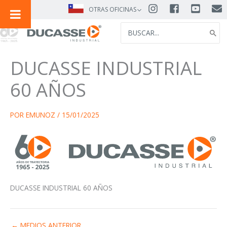
IR
OTRAS OFICINAS
AL
SEARCH
CONTENIDO
FOR:
DUCASSE INDUSTRIAL
60 AÑOS
POR
EMUNOZ
/
15/01/2025
DUCASSE INDUSTRIAL 60 AÑOS
←
MEDIOS ANTERIOR