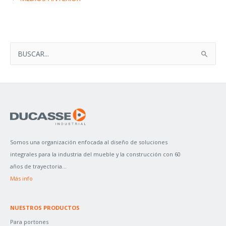
B
U
S
C
A
R
P
Somos una organización enfocada al diseño de soluciones
O
integrales para la industria del mueble y la construcción con 60
R
años de trayectoria...
:
Más info
NUESTROS PRODUCTOS
Para portones