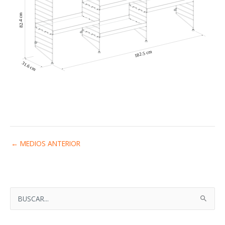
←
MEDIOS ANTERIOR
B
U