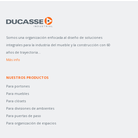
S
C
A
R
P
Somos una organización enfocada al diseño de soluciones
O
integrales para la industria del mueble y la construcción con 60
R
años de trayectoria...
:
Más info
NUESTROS PRODUCTOS
Para portones
Para muebles
Para clósets
Para divisiones de ambientes
Para puertas de paso
Para organización de espacios