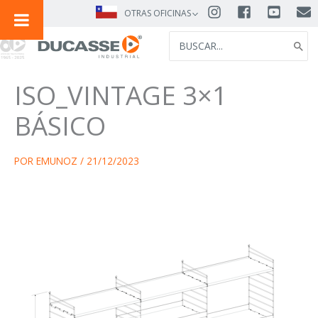
IR
OTRAS OFICINAS
AL
SEARCH
CONTENIDO
FOR:
ISO_VINTAGE 3×1
BÁSICO
POR
EMUNOZ
/
21/12/2023