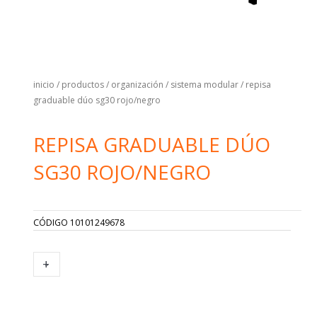
inicio
/
productos
/
organización
/
sistema modular
/ repisa
graduable dúo sg30 rojo/negro
REPISA GRADUABLE DÚO
SG30 ROJO/NEGRO
CÓDIGO
10101249678
REPISA
+
-
GRADUABLE
DÚO
SG30