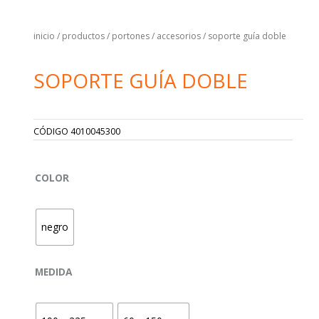
inicio
/
productos
/
portones
/
accesorios
/ soporte guía doble
SOPORTE GUÍA DOBLE
CÓDIGO
4010045300
SOPORTE
COLOR
GUÍA
DOBLE
CANTIDAD
negro
MEDIDA