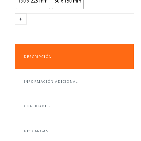
190 x 225 mm
60 x 150 mm
+
-
DESCRIPCIÓN
INFORMACIÓN ADICIONAL
CUALIDADES
DESCARGAS