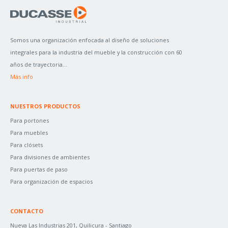
A
R
P
Somos una organización enfocada al diseño de soluciones
O
integrales para la industria del mueble y la construcción con 60
R
años de trayectoria...
:
Más info
NUESTROS PRODUCTOS
Para portones
Para muebles
Para clósets
Para divisiones de ambientes
Para puertas de paso
Para organización de espacios
CONTACTO
Nueva Las Industrias 201, Quilicura - Santiago