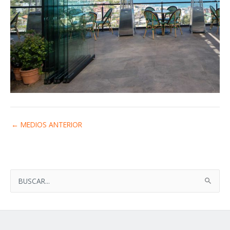
←
MEDIOS ANTERIOR
B
U
S
C