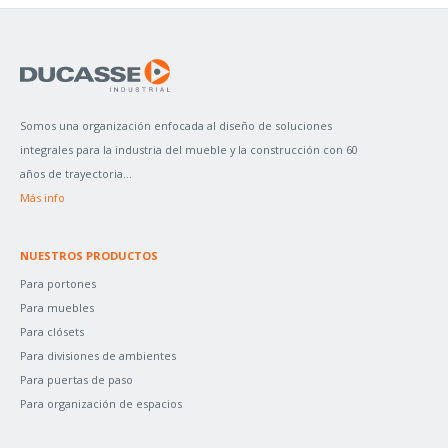
S
C
A
R
P
Somos una organización enfocada al diseño de soluciones
O
integrales para la industria del mueble y la construcción con 60
R
años de trayectoria...
:
Más info
NUESTROS PRODUCTOS
Para portones
Para muebles
Para clósets
Para divisiones de ambientes
Para puertas de paso
Para organización de espacios