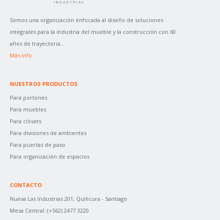
R
P
Somos una organización enfocada al diseño de soluciones
O
integrales para la industria del mueble y la construcción con 60
R
años de trayectoria...
:
Más info
NUESTROS PRODUCTOS
Para portones
Para muebles
Para clósets
Para divisiones de ambientes
Para puertas de paso
Para organización de espacios
CONTACTO
Nueva Las Industrias 201, Quilicura - Santiago
Mesa Central:
(+562) 2477 3220