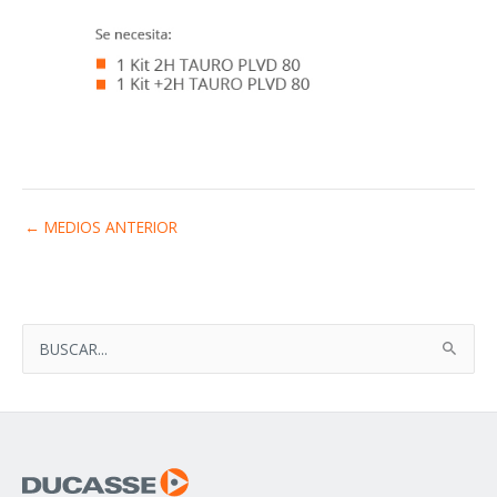
←
MEDIOS ANTERIOR
B
U
S
C
A