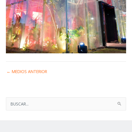
←
MEDIOS ANTERIOR
B
U
S
C