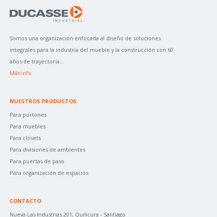
A
R
P
Somos una organización enfocada al diseño de soluciones
O
integrales para la industria del mueble y la construcción con 60
R
años de trayectoria...
:
Más info
NUESTROS PRODUCTOS
Para portones
Para muebles
Para clósets
Para divisiones de ambientes
Para puertas de paso
Para organización de espacios
CONTACTO
Nueva Las Industrias 201, Quilicura - Santiago