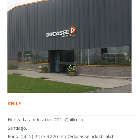
CHILE
Nueva Las Industrias 201, Quilicura
–
Santiago.
Fono: (56 2) 2477 3220 I
nfo@ducasseindustrial.cl