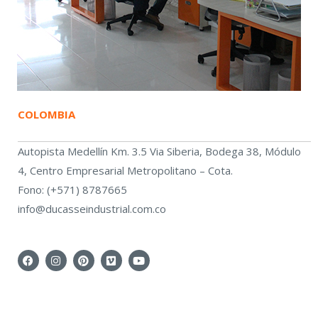
COLOMBIA
Autopista Medellín Km. 3.5 Via Siberia, Bodega 38, Módulo
4, Centro Empresarial Metropolitano – Cota.
Fono: (+571) 8787665
info@ducasseindustrial.com.co
F
I
P
V
Y
A
N
I
I
O
C
S
N
M
U
E
T
T
E
T
B
A
E
O
U
O
G
R
B