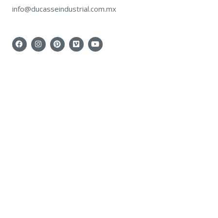
info@ducasseindustrial.com.mx
F
I
P
V
Y
A
N
I
I
O
C
S
N
M
U
E
T
T
E
T
B
A
E
O
U
O
G
R
B
O
R
E
E
K
A
S
M
T