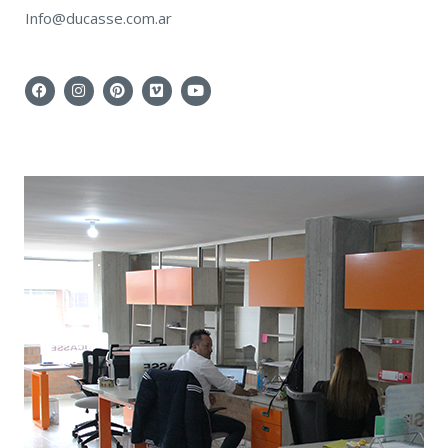
I
nfo@ducasse.com.ar
F
I
P
V
Y
A
N
I
I
O
C
S
N
M
U
E
T
T
E
T
B
A
E
O
U
O
G
R
B
O
R
E
E
K
A
S
M
T