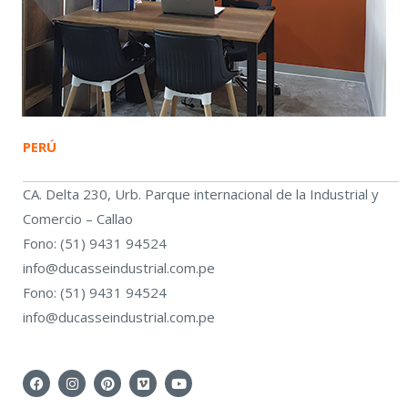
PERÚ
CA. Delta 230, Urb. Parque internacional de la Industrial y
Comercio – Callao
Fono: (51) 9431 94524
info@ducasseindustrial.com.pe
Fono: (51) 9431 94524
info@ducasseindustrial.com.pe
F
I
P
V
Y
A
N
I
I
O
C
S
N
M
U