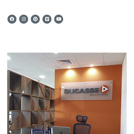
F
I
P
V
Y
A
N
I
I
O
C
S
N
M
U
E
T
T
E
T
B
A
E
O
U
O
G
R
B
O
R
E
E
K
A
S
M
T