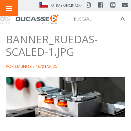
IR
OTRAS OFICINAS
AL
SEARCH
CONTENIDO
FOR:
BANNER_RUEDAS-
SCALED-1.JPG
POR
EMUNOZ
/
16/01/2025