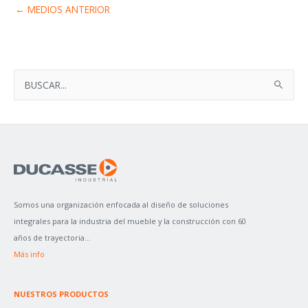
←
MEDIOS ANTERIOR
B
U
S
C
A
R
P
Somos una organización enfocada al diseño de soluciones
O
integrales para la industria del mueble y la construcción con 60
R
años de trayectoria...
:
Más info
NUESTROS PRODUCTOS