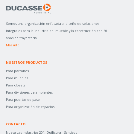
A
R
P
Somos una organización enfocada al diseño de soluciones
O
integrales para la industria del mueble y la construcción con 60
R
años de trayectoria...
:
Más info
NUESTROS PRODUCTOS
Para portones
Para muebles
Para clósets
Para divisiones de ambientes
Para puertas de paso
Para organización de espacios
CONTACTO
Nueva Las Industrias 201, Quilicura - Santiago