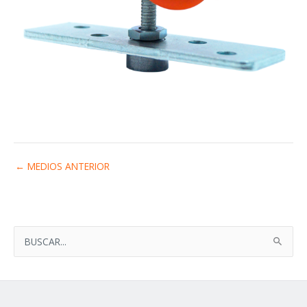
←
MEDIOS ANTERIOR
B
U
S
C