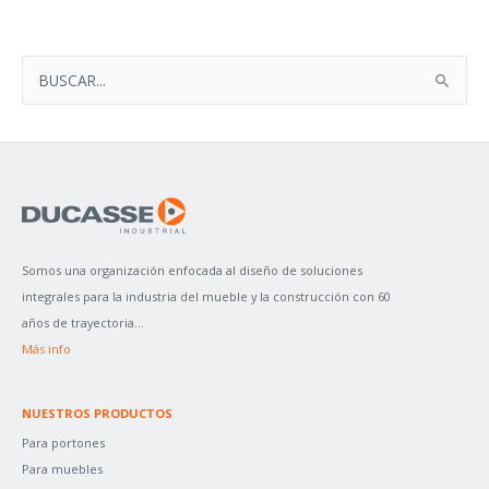
B
U
S
C
A
R
P
Somos una organización enfocada al diseño de soluciones
O
integrales para la industria del mueble y la construcción con 60
R
años de trayectoria...
:
Más info
NUESTROS PRODUCTOS
Para portones
Para muebles