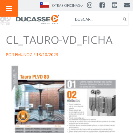
IR
OTRAS OFICINAS
AL
SEARCH
CONTENIDO
FOR:
CL_TAURO-VD_FICHA
POR
EMUNOZ
/
13/10/2023