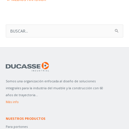
B
U
S
C
A
R
P
Somos una organización enfocada al diseño de soluciones
O
integrales para la industria del mueble y la construcción con 60
R
años de trayectoria...
:
Más info
NUESTROS PRODUCTOS
Para portones