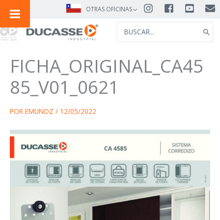
IR
OTRAS OFICINAS
AL
SEARCH
CONTENIDO
FOR:
FICHA_ORIGINAL_CA45
85_V01_0621
POR
EMUNOZ
/
12/05/2022