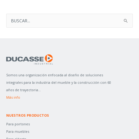
B
U
S
C
A
R
P
Somos una organización enfocada al diseño de soluciones
O
integrales para la industria del mueble y la construcción con 60
R
años de trayectoria...
:
Más info
NUESTROS PRODUCTOS
Para portones
Para muebles
Para clósets