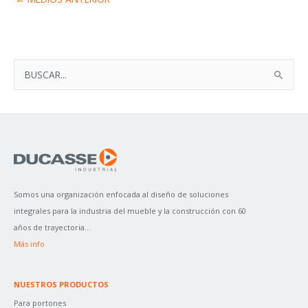
B
U
S
C
A
R
P
Somos una organización enfocada al diseño de soluciones
O
integrales para la industria del mueble y la construcción con 60
R
años de trayectoria...
:
Más info
NUESTROS PRODUCTOS
Para portones