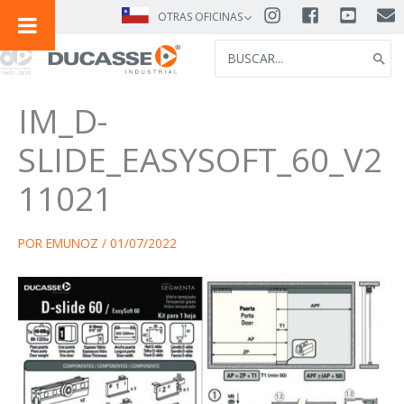
IR
OTRAS OFICINAS
AL
SEARCH
CONTENIDO
FOR:
IM_D-
SLIDE_EASYSOFT_60_V2
11021
POR
EMUNOZ
/
01/07/2022