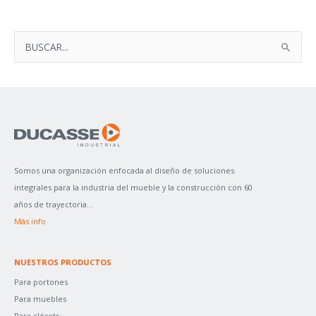
B
U
S
C
A
R
P
Somos una organización enfocada al diseño de soluciones
O
integrales para la industria del mueble y la construcción con 60
R
años de trayectoria...
:
Más info
NUESTROS PRODUCTOS
Para portones
Para muebles
Para clósets