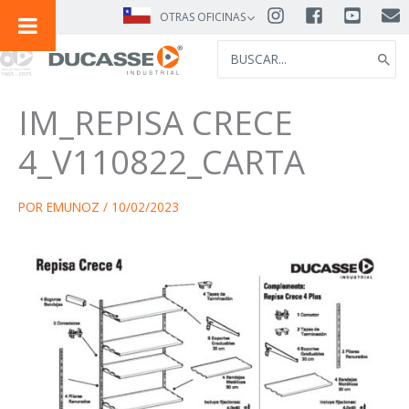
IR
OTRAS OFICINAS
AL
SEARCH
CONTENIDO
FOR:
IM_REPISA CRECE
4_V110822_CARTA
POR
EMUNOZ
/
10/02/2023