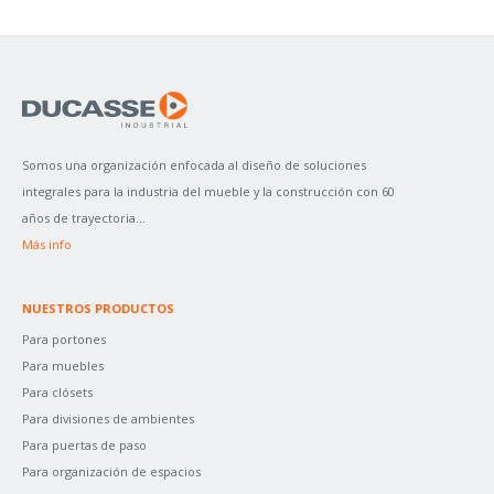
U
S
C
A
R
P
Somos una organización enfocada al diseño de soluciones
O
integrales para la industria del mueble y la construcción con 60
R
años de trayectoria...
:
Más info
NUESTROS PRODUCTOS
Para portones
Para muebles
Para clósets
Para divisiones de ambientes
Para puertas de paso
Para organización de espacios