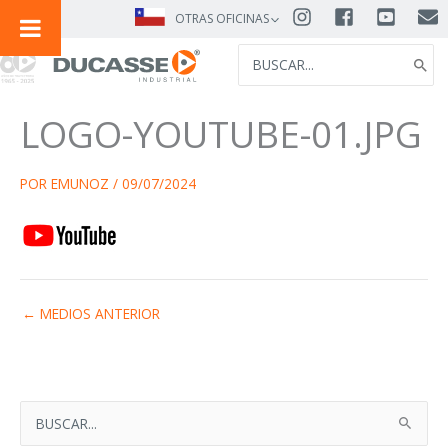
IR
OTRAS OFICINAS
AL
SEARCH
CONTENIDO
FOR:
LOGO-YOUTUBE-01.JPG
POR
EMUNOZ
/
09/07/2024
←
MEDIOS ANTERIOR
B