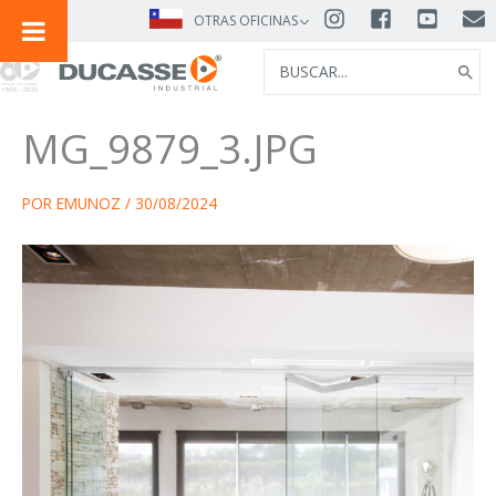
IR
OTRAS OFICINAS
AL
SEARCH
CONTENIDO
FOR:
MG_9879_3.JPG
POR
EMUNOZ
/
30/08/2024