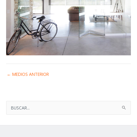
←
MEDIOS ANTERIOR
B
U
S
C