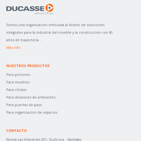
A
R
P
Somos una organización enfocada al diseño de soluciones
O
integrales para la industria del mueble y la construcción con 60
R
años de trayectoria...
:
Más info
NUESTROS PRODUCTOS
Para portones
Para muebles
Para clósets
Para divisiones de ambientes
Para puertas de paso
Para organización de espacios
CONTACTO
Nueva Las Industrias 201, Quilicura - Santiago