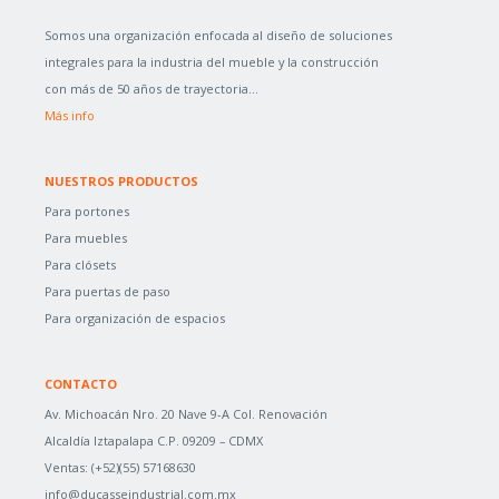
Somos una organización enfocada al diseño de soluciones
integrales para la industria del mueble y la construcción
con más de 50 años de trayectoria...
Más info
NUESTROS PRODUCTOS
Para portones
Para muebles
Para clósets
Para puertas de paso
Para organización de espacios
CONTACTO
Av. Michoacán Nro. 20 Nave 9-A Col. Renovación
Alcaldía Iztapalapa C.P. 09209 – CDMX
Ventas: (+52)(55) 57168630
info@ducasseindustrial.com.mx