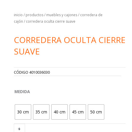
inicio
/
productos
/
muebles y cajones
/
corredera de
cajón
/ corredera oculta cierre suave
CORREDERA OCULTA CIERRE
SUAVE
CÓDIGO
4010036030
CORREDERA
MEDIDA
OCULTA
CIERRE
SUAVE
30 cm
35 cm
40 cm
45 cm
50 cm
CANTIDAD
+
-