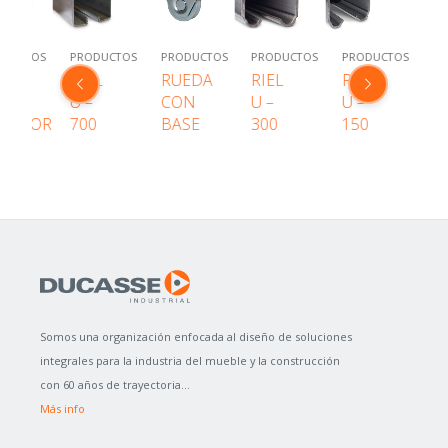
UCTOS
PRODUCTOS
PRODUCTOS
PRODUCTOS
PRODUCTOS
PRO
L
RUEDA
RIEL
RIEL
RIEL
PO
CON
U –
U –
U –
BASE
300
150
100
Somos una organización enfocada al diseño de soluciones
integrales para la industria del mueble y la construcción
con 60 años de trayectoria...
Más info