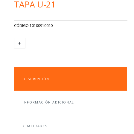
TAPA U-21
CÓDIGO
10100910020
TAPA
+
-
U-
21
CANTIDAD
DESCRIPCIÓN
INFORMACIÓN ADICIONAL
CUALIDADES