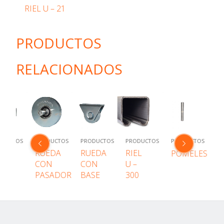
RIEL U – 21
PRODUCTOS
RELACIONADOS
ODUCTOS
PRODUCTOS
PRODUCTOS
PRODUCTOS
PRODUCTOS
PR
EDA
RUEDA
RUEDA
RIEL
K
POMELES
ON
CON
CON
U –
P
ERNO
PASADOR
BASE
300
7