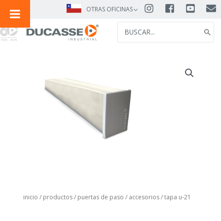
IR
OTRAS OFICINAS
AL
SEARCH
CONTENIDO
FOR:
inicio
/
productos
/
puertas de paso
/
accesorios
/ tapa u-21