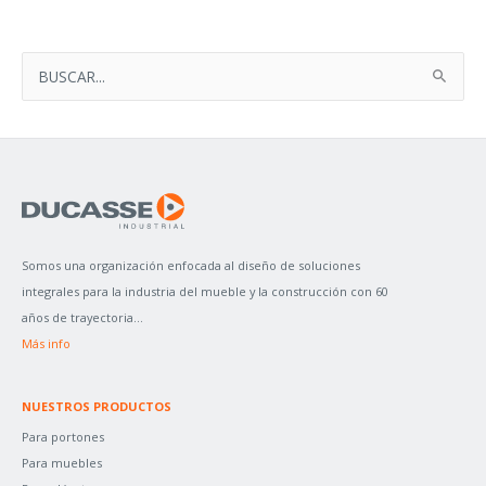
B
U
S
C
A
R
P
Somos una organización enfocada al diseño de soluciones
O
integrales para la industria del mueble y la construcción con 60
R
años de trayectoria...
:
Más info
NUESTROS PRODUCTOS
Para portones
Para muebles