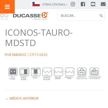
IR
OTRAS OFICINAS
AL
SEARCH
CONTENIDO
FOR:
ICONOS-TAURO-
MDSTD
POR
EMUNOZ
/
27/11/2023
←
MEDIOS ANTERIOR