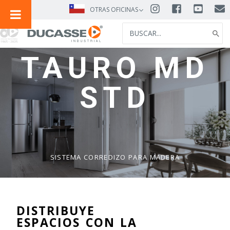
IR
OTRAS OFICINAS
AL
SEARCH
CONTENIDO
FOR:
TAURO MD
STD
SISTEMA CORREDIZO PARA MADERA
DISTRIBUYE
ESPACIOS CON LA