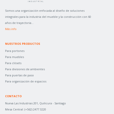
R
P
Somos una organización enfocada al diseño de soluciones
O
integrales para la industria del mueble y la construcción con 60
R
años de trayectoria...
:
Más info
NUESTROS PRODUCTOS
Para portones
Para muebles
Para clósets
Para divisiones de ambientes
Para puertas de paso
Para organización de espacios
CONTACTO
Nueva Las Industrias 201, Quilicura - Santiago
Mesa Central:
(+562) 2477 3220