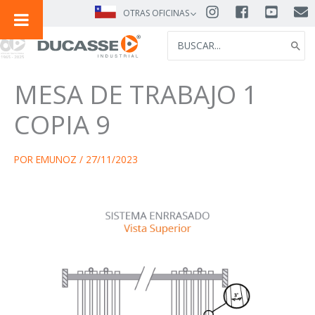
IR
OTRAS OFICINAS
AL
SEARCH
CONTENIDO
FOR:
MESA DE TRABAJO 1
COPIA 9
POR
EMUNOZ
/
27/11/2023