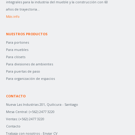
integrales para la industria del mueble y la construcción con 60
R
años de trayectoria...
:
Más info
NUESTROS PRODUCTOS
Para portones
Para muebles
Para clósets
Para divisiones de ambientes
Para puertas de paso
Para organización de espacios
CONTACTO
Nueva Las Industrias 201, Quilicura - Santiago
Mesa Central:
(+562) 2477 3220
Ventas:
(+562) 2477 3220
Contacto
Trabaja con nosotros -
Enviar CV