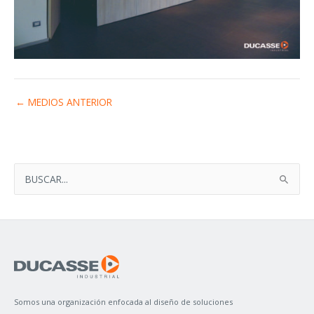
←
MEDIOS ANTERIOR
B
U
S
C
A
R
P
Somos una organización enfocada al diseño de soluciones
O