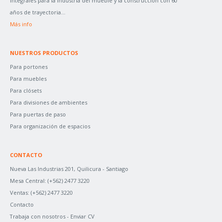
integrales para la industria del mueble y la construcción con 60
R
años de trayectoria...
:
Más info
NUESTROS PRODUCTOS
Para portones
Para muebles
Para clósets
Para divisiones de ambientes
Para puertas de paso
Para organización de espacios
CONTACTO
Nueva Las Industrias 201, Quilicura - Santiago
Mesa Central:
(+562) 2477 3220
Ventas:
(+562) 2477 3220
Contacto
Trabaja con nosotros -
Enviar CV