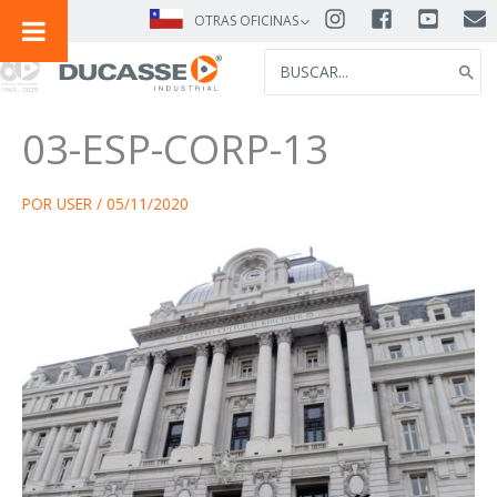
IR
OTRAS OFICINAS
AL
SEARCH
CONTENIDO
FOR:
03-ESP-CORP-13
POR
USER
/
05/11/2020