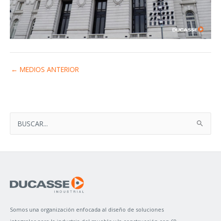
←
MEDIOS ANTERIOR
B
U
S
C
A
R
P
Somos una organización enfocada al diseño de soluciones
O