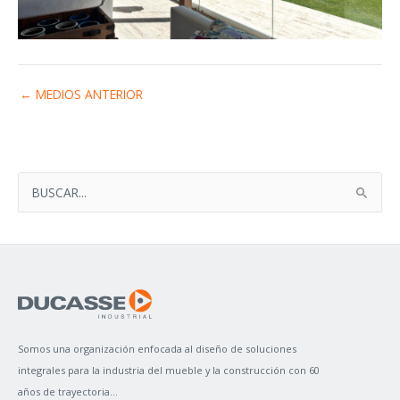
←
MEDIOS ANTERIOR
B
U
S
C
A
R
P
Somos una organización enfocada al diseño de soluciones
O
integrales para la industria del mueble y la construcción con 60
R
años de trayectoria...