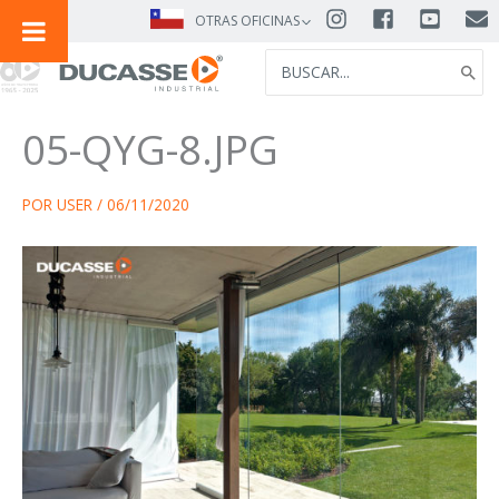
IR
OTRAS OFICINAS
AL
SEARCH
CONTENIDO
FOR:
05-QYG-8.JPG
POR
USER
/
06/11/2020