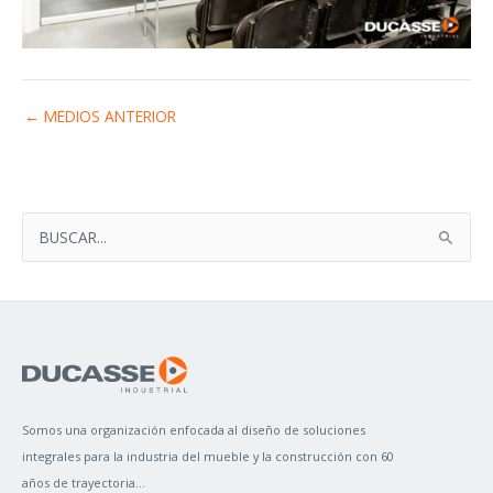
←
MEDIOS ANTERIOR
B
U
S
C
A
R
P
Somos una organización enfocada al diseño de soluciones
O
integrales para la industria del mueble y la construcción con 60
R
años de trayectoria...