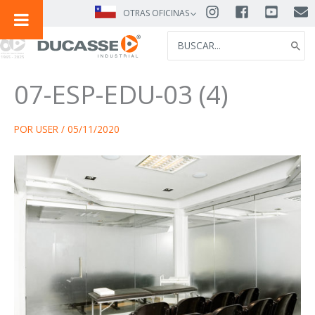
IR
OTRAS OFICINAS
AL
SEARCH
CONTENIDO
FOR:
07-ESP-EDU-03 (4)
POR
USER
/
05/11/2020