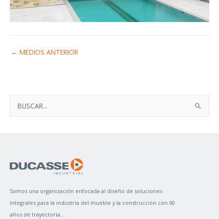
←
MEDIOS ANTERIOR
B
U
S
C
A
R
P
Somos una organización enfocada al diseño de soluciones
O
integrales para la industria del mueble y la construcción con 60
R
años de trayectoria...