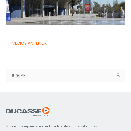
←
MEDIOS ANTERIOR
B
U
S
C
A
R
P
Somos una organización enfocada al diseño de soluciones