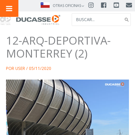
IR
OTRAS OFICINAS
AL
SEARCH
CONTENIDO
FOR:
12-ARQ-DEPORTIVA-
MONTERREY (2)
POR
USER
/
05/11/2020