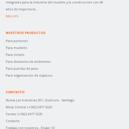
O
integrales para la industria del mueble y la construcción con 60
R
años de trayectoria...
:
Más info
NUESTROS PRODUCTOS
Para portones
Para muebles
Para clósets
Para divisiones de ambientes
Para puertas de paso
Para organización de espacios
CONTACTO
Nueva Las Industrias 201, Quilicura - Santiago
Mesa Central:
(+562) 2477 3220
Ventas:
(+562) 2477 3220
Contacto
Trabaja con nosotros -
Enviar CV