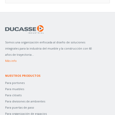
U
S
C
A
R
P
Somos una organización enfocada al diseño de soluciones
O
integrales para la industria del mueble y la construcción con 60
R
años de trayectoria...
:
Más info
NUESTROS PRODUCTOS
Para portones
Para muebles
Para clósets
Para divisiones de ambientes
Para puertas de paso
Para organización de espacios