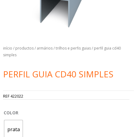
início
/
productos
/
armários
/
trilhos e perfis guias
/ perfil guia cd40
simples
PERFIL GUIA CD40 SIMPLES
REF
422022
PERFIL
COLOR
GUIA
CD40
prata
SIMPLES