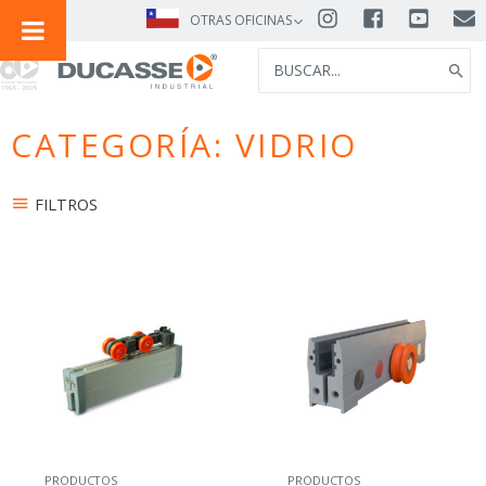
IR
OTRAS OFICINAS
AL
SEARCH
CONTENIDO
FOR:
CATEGORÍA: VIDRIO
FILTROS
PRODUCTOS
PRODUCTOS