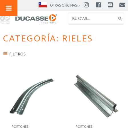
IR
OTRAS OFICINAS
AL
SEARCH
CONTENIDO
FOR:
CATEGORÍA: RIELES
FILTROS
PORTONES
PORTONES