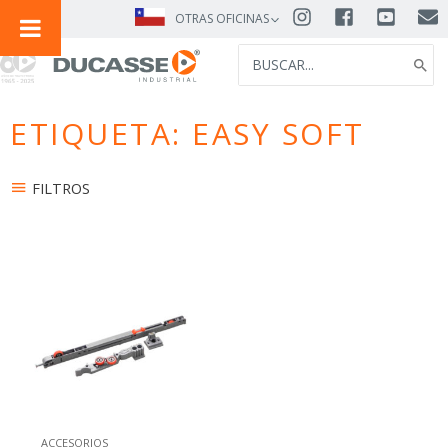
IR
OTRAS OFICINAS
AL
SEARCH
CONTENIDO
FOR:
ETIQUETA: EASY SOFT
FILTROS
ACCESORIOS