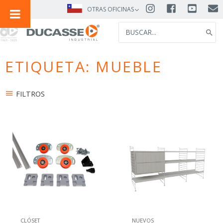
IR
OTRAS OFICINAS
AL
SEARCH
CONTENIDO
FOR:
ETIQUETA: MUEBLE
FILTROS
CLÓSET
NUEVOS