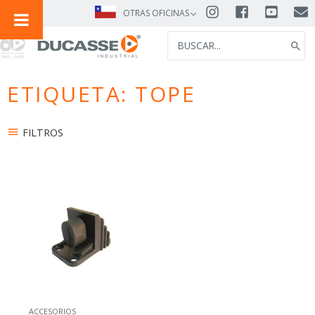
IR
OTRAS OFICINAS
AL
SEARCH
CONTENIDO
FOR:
ETIQUETA: TOPE
FILTROS
ACCESORIOS