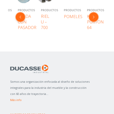
ODUCTOS
PRODUCTOS
PRODUCTOS
PRODUCTOS
PRODUCTOS
PR
EDA
RUEDA
RIEL
KIT
T
POMELES
ON
CON
U –
PORTON
I
ERNO
PASADOR
700
64
U 
7
Somos una organización enfocada al diseño de soluciones
integrales para la industria del mueble y la construcción
con 60 años de trayectoria...
Más info