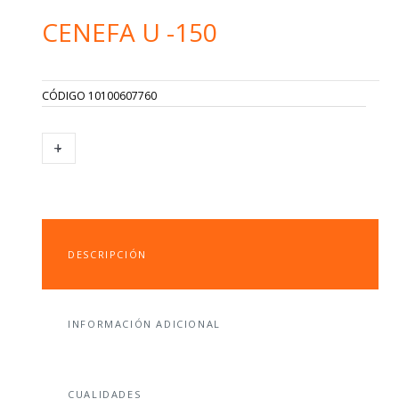
CENEFA U -150
CÓDIGO
10100607760
CENEFA
+
-
U
-150
CANTIDAD
DESCRIPCIÓN
INFORMACIÓN ADICIONAL
CUALIDADES