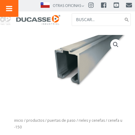
IR
OTRAS OFICINAS
AL
SEARCH
CONTENIDO
FOR:
inicio
/
productos
/
puertas de paso
/
rieles y cenefas
/ cenefa u
-150