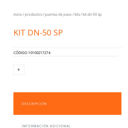
inicio
/
productos
/
puertas de paso
/
kits
/ kit dn-50 sp
KIT DN-50 SP
CÓDIGO
10100217274
KIT
+
-
DN-
50
SP
CANTIDAD
DESCRIPCIÓN
INFORMACIÓN ADICIONAL