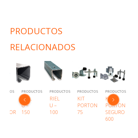
PRODUCTOS
RELACIONADOS
UCTOS
PRODUCTOS
PRODUCTOS
PRODUCTOS
PRODUCTOS
PRO
L
RIEL
KIT
KIT
KIT
KIT
U –
PORTON
PORTON
PORTON
PO
100
75
SEGURO
85
64
600