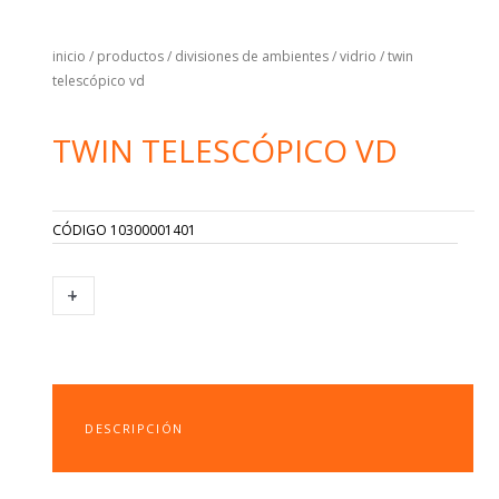
inicio
/
productos
/
divisiones de ambientes
/
vidrio
/ twin
telescópico vd
TWIN TELESCÓPICO VD
CÓDIGO
10300001401
TWIN
+
-
TELESCÓPICO
VD
CANTIDAD
DESCRIPCIÓN