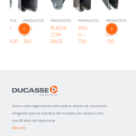
UCTOS
PRODUCTOS
PRODUCTOS
PRODUCTOS
PRODUCTOS
PRO
DA
RIEL
RUEDA
RIEL
RIEL
KIT
N
U –
CON
U –
U –
PO
SADOR
300
BASE
700
100
SE
60
Somos una organización enfocada al diseño de soluciones
integrales para la industria del mueble y la construcción
con 60 años de trayectoria...
Más info