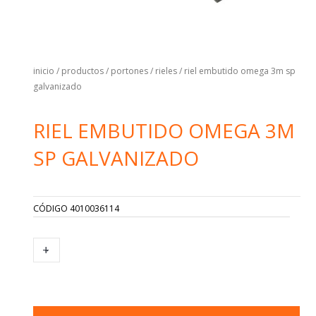
inicio
/
productos
/
portones
/
rieles
/ riel embutido omega 3m sp
galvanizado
RIEL EMBUTIDO OMEGA 3M
SP GALVANIZADO
CÓDIGO
4010036114
RIEL
+
-
EMBUTIDO
OMEGA
3M