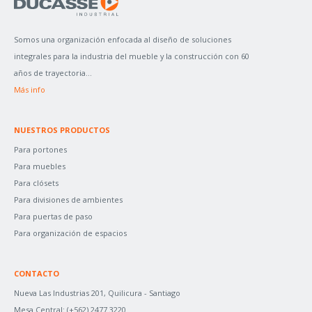
R
P
Somos una organización enfocada al diseño de soluciones
O
integrales para la industria del mueble y la construcción con 60
R
años de trayectoria...
:
Más info
NUESTROS PRODUCTOS
Para portones
Para muebles
Para clósets
Para divisiones de ambientes
Para puertas de paso
Para organización de espacios
CONTACTO
Nueva Las Industrias 201, Quilicura - Santiago
Mesa Central:
(+562) 2477 3220