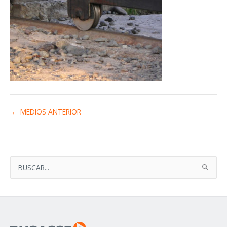
←
MEDIOS ANTERIOR
B
U
S
C
A