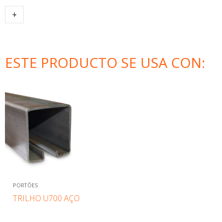
KIT
+
-
ADICIONAR AO CARRINHO
D1000
-
1
ESTE PRODUCTO SE USA CON:
CARRO
QUANTIDADE
PORTÕES
TRILHO U700 AÇO