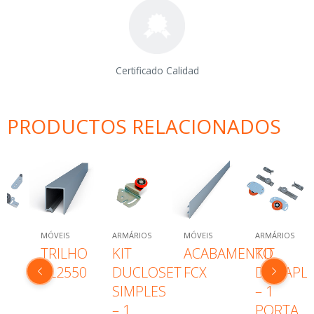
Certificado Calidad
PRODUCTOS RELACIONADOS
MÓVEIS
ARMÁRIOS
MÓVEIS
ARMÁRIOS
TRILHO
KIT
ACABAMENTO
KIT
PL2550
DUCLOSET
FCX
DUCAPL
M
SIMPLES
– 1
O
– 1
PORTA