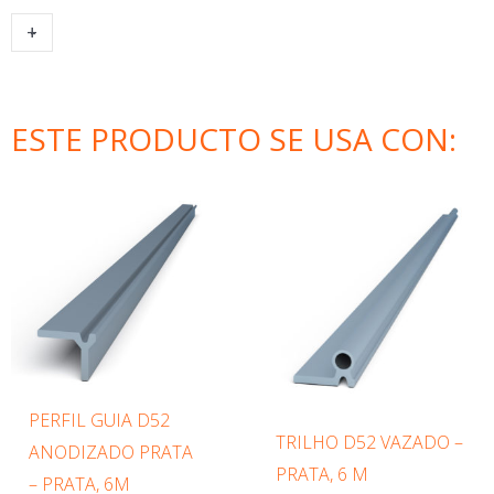
KIT
+
-
ADICIONAR AO CARRINHO
D52MC
-
1
ESTE PRODUCTO SE USA CON:
PORTA
QUANTIDADE
PERFIL GUIA D52
TRILHO D52 VAZADO –
ANODIZADO PRATA
PRATA, 6 M
– PRATA, 6M