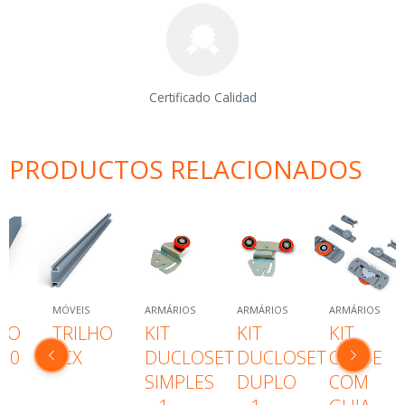
Certificado Calidad
PRODUCTOS RELACIONADOS
MÓVEIS
ARMÁRIOS
ARMÁRIOS
ARMÁRIOS
LHO
TRILHO
KIT
KIT
KIT
550
FCX
DUCLOSET
DUCLOSET
CD50E
SIMPLES
DUPLO
COM